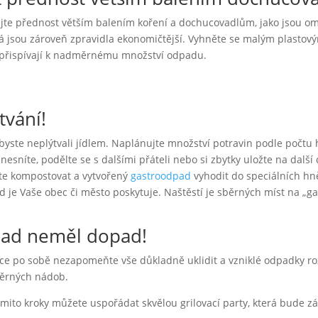
ejte přednost větším balením koření a dochucovadlům, jako jsou o
á jsou zároveň zpravidla ekonomičtější. Vyhněte se malým plasto
ž přispívají k nadměrnému množství odpadu.
tvání!
abyste neplýtvali jídlem. Naplánujte množství potravin podle počtu
nesníte, podělte se s dalšími přáteli nebo si zbytky uložte na další
te kompostovat a vytvořený
gastroodpad
vyhodit do speciálních h
d je Vaše obec či město poskytuje. Naštěstí je sběrných míst na „ga
ad neměl dopad!
ce po sobě nezapomeňte vše důkladně uklidit a vzniklé odpadky ro
běrných nádob.
 těmito kroky můžete uspořádat skvělou grilovací party, která bude z