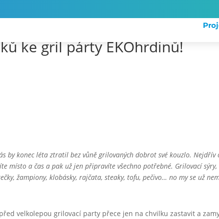
Pro
oků ke gril párty EKOhrdinů!
ás by konec léta ztratil bez vůně grilovaných dobrot své kouzlo. Nejdřív
íte místo a čas a pak už jen připravíte všechno potřebné. Grilovací sýry,
párečky, žampiony, klobásky, rajčata, steaky, tofu, pečivo… no my se už 
před velkolepou grilovací party přece jen na chvilku zastavit a zam