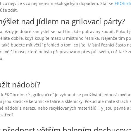
 užít co nejvíce s co nejmenším ekologickým dopadem. Stát se
EKOhrd
může zdát.
ýšlet nad jídlem na grilovací párty?
a. Vždy je dobré zamyslet se nad tím, kde potraviny koupit. Pokud j
ěláte dobře, když koupíte maso u místního řezníka. Nejenže tím po
také budete mít větší přehled o tom, co jíte. Místní řezníci často n
čerstvější maso, které nebylo přepravováno přes půl světa, což tak
pu.
užít nádobí?
k EKOhrdinské „grilovačce“ je vyhnout se používání jednorázovéh
í jsou klasické keramické talíře a skleničky. Pokud ale máte strach z 
é nádobí z nerezu nebo recyklovaných materiálů. Ty jsou pevné a
ostředí.
t přednost větším balením dochucov