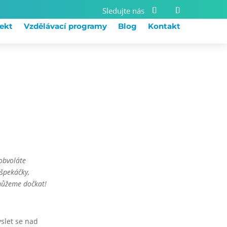
jekt
Vzdělávací programy
Blog
Kontakt
 obvoláte
 špekáčky,
nemůžeme dočkat!
yslet se nad