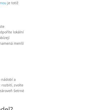
inou
je totiž
ste
dpoříte lokální
abízejí
é znamená menší
o nádobí a
rozbití, zvolte
 zároveň šetrné
adel?