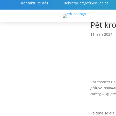
sekretariat@efg-educa.cz
Pět kr
11. září 2024
Pro spoustu z n
přátele, domluv
cukety, lilky, 
Pojďme se ale 