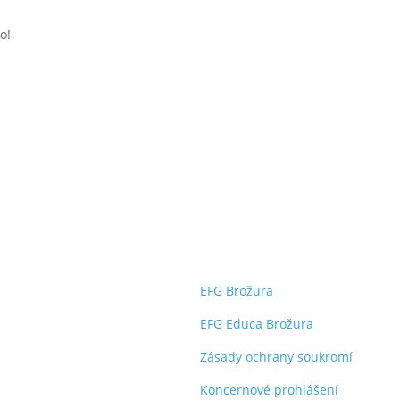
to!
a kancelář
dokumenty
 financial group a.s.
EFG Brožura
ská 1558/21
EFG Educa Brožura
 Praha 4 – Michle
Zásady ochrany soukromí
Koncernové prohlášení