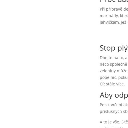
Při přípravě d
marinády, kter
lahvičkám, je
Stop plý
Dbejte na to, 
něco společně 
zeleniny může
popelnic, poku
ČR stále více.
Aby odp
Po skončení ak
příslušných s
A to je vše. S