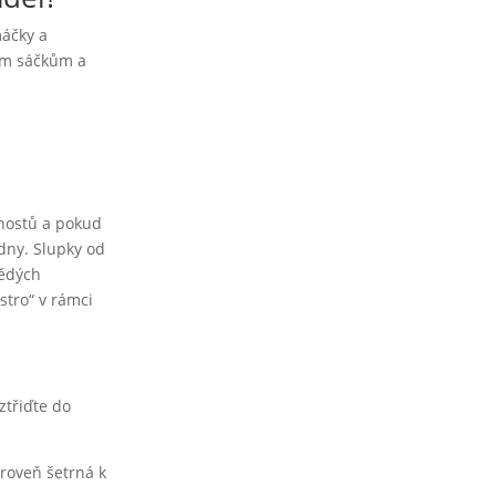
máčky a
vým sáčkům a
 hostů a pokud
 dny. Slupky od
nědých
stro“ v rámci
ztřiďte do
ároveň šetrná k