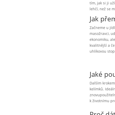
tím, jak si ji
lehčí, než se 
Jak přem
Začneme u jídl
masožravci, ud
ekonomiku, ale 
kvalitnější a 
uhlíkovou sto
Jaké po
Dalším krokem 
kelímků. Ideáln
znovupoužiteln
k životnímu pr
Proč dá